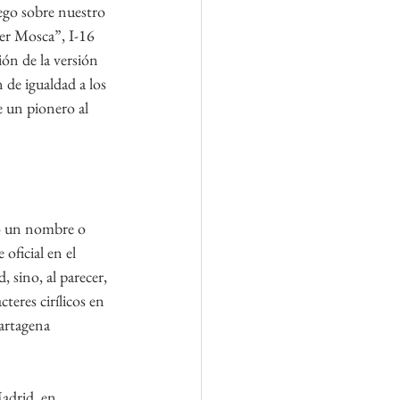
ego sobre nuestro 
er Mosca”, I-16 
ión de la versión 
 de igualdad a los 
e un pionero al 
do un nombre o 
ficial en el 
sino, al parecer, 
teres cirílicos en 
artagena 
adrid, en 