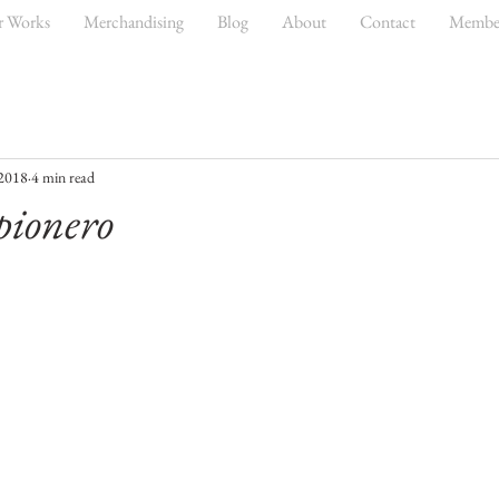
r Works
Merchandising
Blog
About
Contact
Membe
 2018
4 min read
pionero