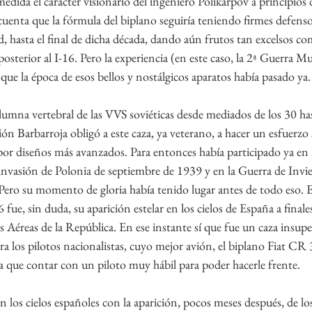
medida el carácter visionario del ingeniero Polikárpov a principios 
uenta que la fórmula del biplano seguiría teniendo firmes defenso
, hasta el final de dicha década, dando aún frutos tan excelsos c
osterior al I-16. Pero la experiencia (en este caso, la 2ª Guerra Mu
que la época de esos bellos y nostálgicos aparatos había pasado ya.
columna vertebral de las VVS soviéticas desde mediados de los 30 ha
n Barbarroja obligó a este caza, ya veterano, a hacer un esfuerz
 por diseños más avanzados. Para entonces había participado ya en 
 invasión de Polonia de septiembre de 1939 y en la Guerra de Invi
ero su momento de gloria había tenido lugar antes de todo eso.
6 fue, sin duda, su aparición estelar en los cielos de España a finale
s Aéreas de la República. En ese instante sí que fue un caza insup
ra los pilotos nacionalistas, cuyo mejor avión, el biplano Fiat CR 
nía que contar con un piloto muy hábil para poder hacerle frente.
en los cielos españoles con la aparición, pocos meses después, de lo