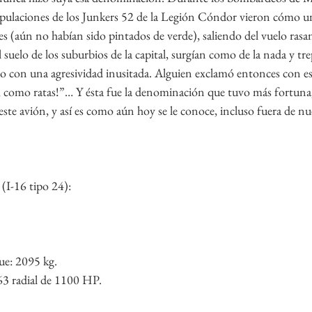
ripulaciones de los Junkers 52 de la Legión Cóndor vieron cómo u
es (aún no habían sido pintados de verde), saliendo del vuelo rasan
al suelo de los suburbios de la capital, surgían como de la nada y tre
jo con una agresividad inusitada. Alguien exclamó entonces con e
las, como ratas!”… Y ésta fue la denominación que tuvo más fortuna,
ste avión, y así es como aún hoy se le conoce, incluso fuera de nue
 (I-16 tipo 24):
ue: 2095 kg.
63 radial de 1100 HP.