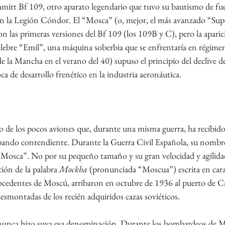
hmitt Bf 109, otro aparato legendario que tuvo su bautismo de fu
 en la Legión Cóndor. El “Mosca” (o, mejor, el más avanzado “Sup
on las primeras versiones del Bf 109 (los 109B y C), pero la aparic
célebre “Emil”, una máquina soberbia que se enfrentaría en régimen
de la Mancha en el verano del 40) supuso el principio del declive d
ca de desarrollo frenético en la industria aeronáutica.
no de los pocos aviones que, durante una misma guerra, ha recibi
bando contendiente. Durante la Guerra Civil Española, su nombre o
Mosca”. No por su pequeño tamaño y su gran velocidad y agilidad, 
ión de la palabra 
Mockba
 (pronunciada “Moscua”) escrita en carac
procedentes de Moscú, arribaron en octubre de 1936 al puerto de C
esmontadas de los recién adquiridos cazas soviéticos.
 nunca hizo suya esa denominación. Durante los bombardeos de M