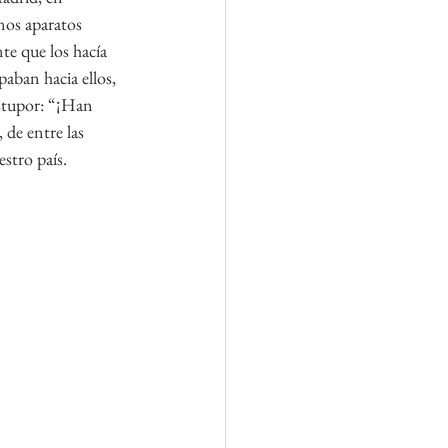
nos aparatos 
te que los hacía 
paban hacia ellos, 
stupor: “¡Han 
 de entre las 
stro país. 