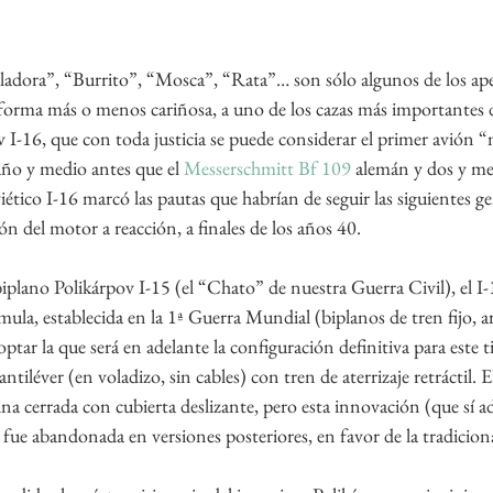
ladora”, “Burrito”, “Mosca”, “Rata”… son sólo algunos de los ape
forma más o menos cariñosa, a uno de los cazas más importantes d
ov I-16, que con toda justicia se puede considerar el primer avión
ño y medio antes que el 
Messerschmitt Bf 109
 alemán y dos y me
oviético I-16 marcó las pautas que habrían de seguir las siguientes g
ón del motor a reacción, a finales de los años 40.
iplano Polikárpov I-15 (el “Chato” de nuestra Guerra Civil), el 
mula, establecida en la 1ª Guerra Mundial (biplanos de tren fijo, a
optar la que será en adelante la configuración definitiva para este t
tiléver (en voladizo, sin cables) con tren de aterrizaje retráctil. E
na cerrada con cubierta deslizante, pero esta innovación (que sí a
 fue abandonada en versiones posteriores, en favor de la tradiciona