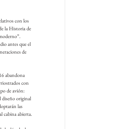
lativos con los 
e la Historia de 
 “moderno”. 
dio antes que el 
eneraciones de 
I-16 abandona 
rriostrados con 
ipo de avión: 
l diseño original 
doptarán las 
l cabina abierta.