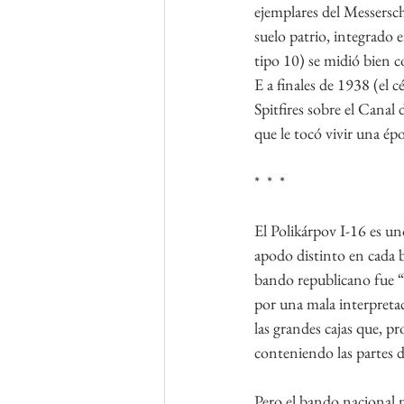
ejemplares del Messersc
suelo patrio, integrado
tipo 10) se midió bien c
E a finales de 1938 (el 
Spitfires sobre el Canal 
que le tocó vivir una épo
*  *  *
El Polikárpov I-16 es u
apodo distinto en cada 
bando republicano fue “
por una mala interpretac
las grandes cajas que, 
conteniendo las partes d
Pero el bando nacional