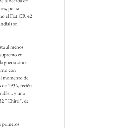
de la década de 
res, por su 
omo el Fiat CR 42 
ndial) se 
sta al menos 
o supremo en 
la guerra sino-
erno con 
 El momento de 
s de 1936, recién 
erable… y una 
32 “Chirri”, de 
s primeros 